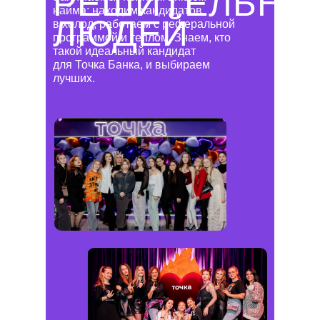
РЕШИТЕЛЬНЫ
найма: находим кандидатов
ЛЮДЕЙ
в холод, работаем с реферальной
программой и теплом. Знаем, кто
такой идеальный кандидат
для Точка Банка, и выбираем
лучших.