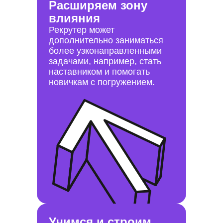
Расширяем зону
влияния
Рекрутер может
дополнительно заниматься
более узконаправленными
задачами, например, стать
наставником и помогать
новичкам с погружением.
Учимся и строим