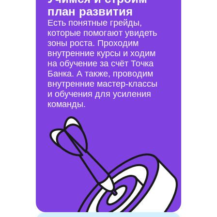
план развития
Есть понятные грейды,
которые помогают увидеть
зоны роста. Проходим
внутренние курсы и ходим
на обучение за счёт Точка
Банка. А также, проводим
внутренние мастер-классы
и обучения для усиления
команды.